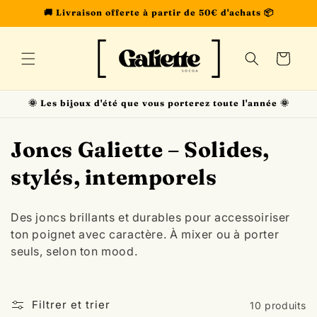
et
🚚 Livraison offerte à partir de 50€ d'achats 📦
passer
au
contenu
Panier
🌞 Les bijoux d'été que vous porterez toute l'année 🌞
C
Joncs Galiette – Solides,
o
stylés, intemporels
l
Des joncs brillants et durables pour accessoiriser
l
ton poignet avec caractère. À mixer ou à porter
seuls, selon ton mood.
e
c
Filtrer et trier
10 produits
t