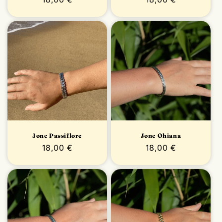
habituel
habituel
Jonc Passiflore
Jonc Ohiana
Prix
18,00 €
Prix
18,00 €
habituel
habituel