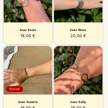
Jonc Susie
Jonc Muse
Prix
18,00 €
Prix
20,00 €
habituel
habituel
Épuisé
Jonc Jasmin
Jonc Sally
Prix
18,00 €
Prix
18,00 €