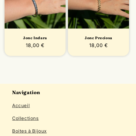
Jonc Indara
Jonc Preciosa
Prix
18,00 €
Prix
18,00 €
habituel
habituel
Navigation
Accueil
Collections
Boites à Bijoux