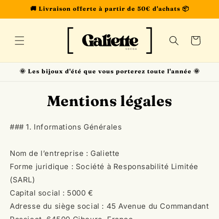
et
🚚 Livraison offerte à partir de 50€ d'achats 📦
passer
au
contenu
Panier
🌞 Les bijoux d'été que vous porterez toute l'année 🌞
Mentions légales
### 1. Informations Générales
Nom de l’entreprise : Galiette
Forme juridique : Société à Responsabilité Limitée
(SARL)
Capital social : 5000 €
Adresse du siège social : 45 Avenue du Commandant