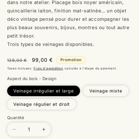
Chaque coffret est entièrement fabriqué à la main
dans notre atelier. Placage bois noyer américain,
quincaillerie laiton, finition mat-satinée… un objet
déco vintage pensé pour durer et accompagner les
plus beaux souvenirs, bijoux, montres ou tout autre
petit trésor.
Trois types de veinages disponibles.
Prix
Prix
99,00 €
Promotion
129,00 €
habituel
promotionnel
Taxes incluses.
Frais d'expédition
calculés à l'étape de paiement.
Aspect du bois - Design
Veinage irrégulier et large
Veinage mixte
Veinage régulier et droit
Quantité
Quantité