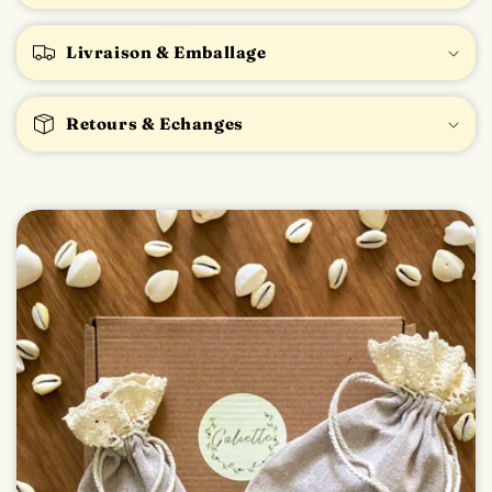
l
Entretien
e
Livraison & Emballage
Retours & Echanges