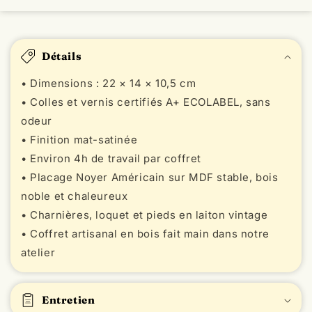
C
o
Détails
n
t
• Dimensions : 22 × 14 × 10,5 cm
e
• Colles et vernis certifiés A+ ECOLABEL, sans
n
odeur
u
• Finition mat-satinée
r
• Environ 4h de travail par coffret
é
• Placage Noyer Américain sur MDF stable, bois
d
noble et chaleureux
u
• Charnières, loquet et pieds en laiton vintage
c
• Coffret artisanal en bois fait main dans notre
t
atelier
i
b