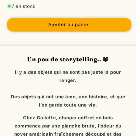
Réduire
Augmenter
la
la
quantité
quantité
7 en stock
de
de
&quot;Le
&quot;Le
Ajouter au panier
Coffret&quot;
Coffret&quot;
placage
placage
Noyer
Noyer
Américain
Américain
Un peu de storytelling..
📖
Il y a des objets qui ne sont pas juste là pour
ranger.
Des objets qui ont une âme, une histoire, et que
l’on garde toute une vie.
Chez Galiette, chaque coffret en bois
commence par une planche brute, l’odeur du