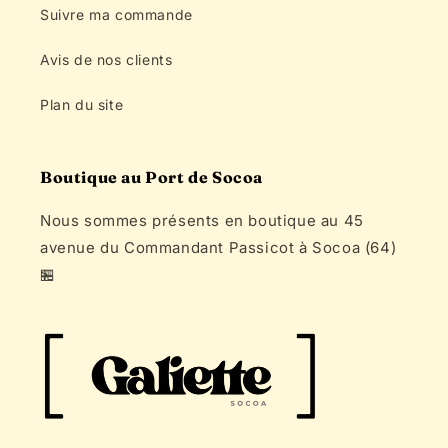
Utile?
2
0
Livraison
Satisfait ou
Paiement
Gratuite
remboursé
Sécurisé
A partir de 50€
Sous 14 jours
Cryptage SSL
d'achats
après réception
Navigation
Accueil
Collections