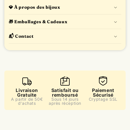
🔁 Retours & Échanges
💎 À propos des bijoux
🎁 Emballages & Cadeaux
📬 Contact
Avis des clients
5.0
1 avis