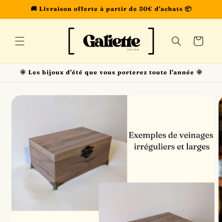
et
🚚 Livraison offerte à partir de 50€ d'achats 📦
passer
au
contenu
Panier
🌞 Les bijoux d'été que vous porterez toute l'année 🌞
Passer aux
informations
produits