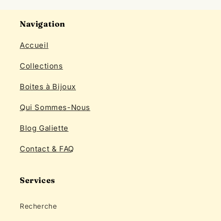
5
étoiles
1
4
étoiles
0
3
étoiles
0
2
étoiles
0
1
étoiles
0
Écrire un commentaire
26/12/2025
Anaïs K.
Achat vérifié
Je cherchais une jolie boîte à bijoux depuis longtemps et j'ai
trouvé Celle de Galiette. Merci car elle est superbe. Son côté
neutre à l'intérieur va me permettre de l'agencer comme je le
souhaite. Reçue
Type d'article:
Veinage irrégulier et large