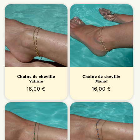
i
o
n
:
Chaine de cheville
Chaine de cheville
Vahiné
Monoï
Prix
16,00 €
Prix
16,00 €
habituel
habituel