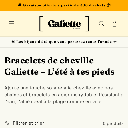
et
🚚 Livraison offerte à partir de 50€ d'achats 📦
passer
au
contenu
Panier
🌞 Les bijoux d'été que vous porterez toute l'année 🌞
C
Bracelets de cheville
o
Galiette – L’été à tes pieds
l
Ajoute une touche solaire à ta cheville avec nos
l
chaînes et bracelets en acier inoxydable. Résistant à
l’eau, l'allié idéal à la plage comme en ville.
e
c
Filtrer et trier
6 produits
t