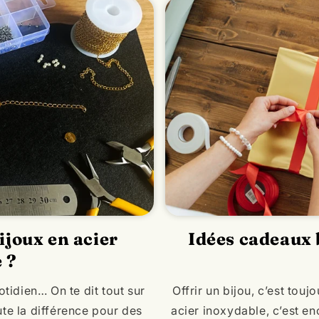
ijoux en acier
Idées cadeaux b
 ?
otidien… On te dit tout sur
Offrir un bijou, c’est tou
oute la différence pour des
acier inoxydable, c’est enc