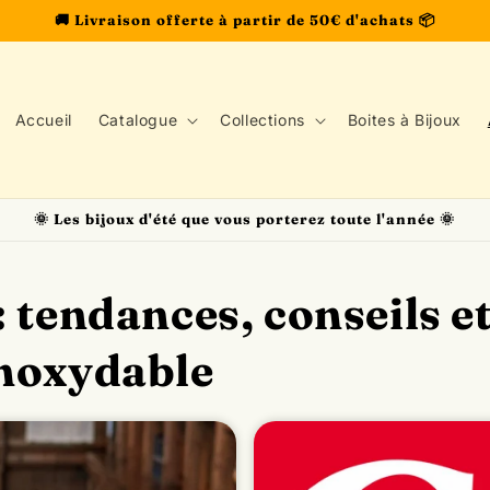
🚚 Livraison offerte à partir de 50€ d'achats 📦
Accueil
Catalogue
Collections
Boites à Bijoux
🌞 Les bijoux d'été que vous porterez toute l'année 🌞
: tendances, conseils e
inoxydable