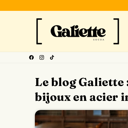
et
passer
au
contenu
Facebook
Instagram
TikTok
Le blog Galiette 
bijoux en acier 