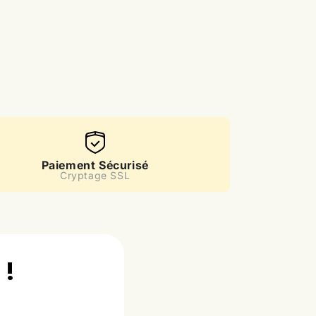
Paiement Sécurisé
Cryptage SSL
 !